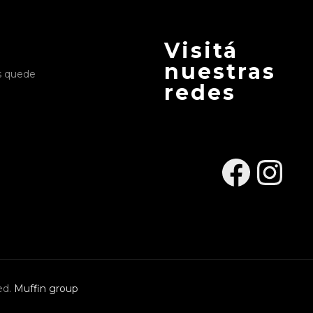
Visitá
nuestras
s quede
redes
Face
Ins
ed.
Muffin group